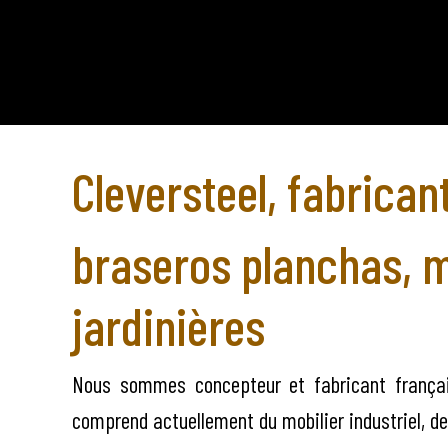
Cleversteel, fabrican
braseros planchas,
m
jardinières
Nous sommes concepteur et fabricant françai
comprend actuellement du mobilier industriel, d