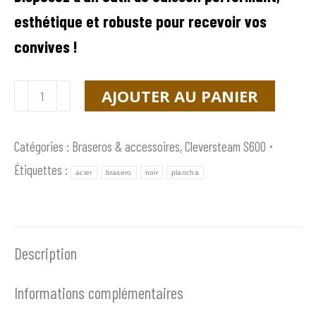
esthétique et robuste pour recevoir vos
convives !
quantité
AJOUTER AU PANIER
de
Brasero
Catégories :
Braseros & accessoires
,
Cleversteam S600
CleverSteam
Étiquettes :
acier
brasero
noir
plancha
Black
S600
Floor
Description
Version
Informations complémentaires