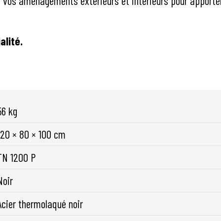
ur vos aménagements extérieurs et intérieurs pour appor
alité.
56 kg
120 × 80 × 100 cm
TN 1200 P
Noir
Acier thermolaqué noir