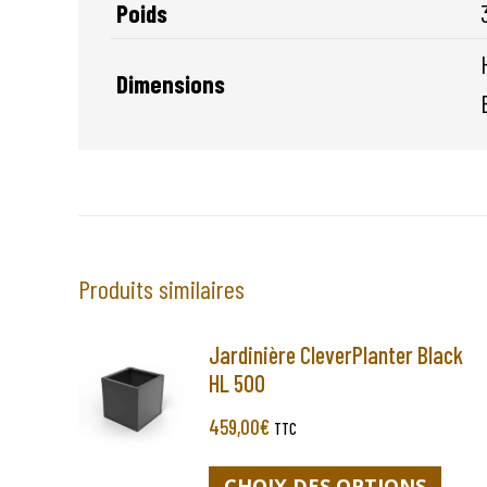
Poids
Dimensions
Produits similaires
Jardinière CleverPlanter Black
HL 500
459,00
€
TTC
Ce
CHOIX DES OPTIONS