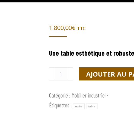
1.800,00
€
TTC
Une table esthétique et robuste
quantité
AJOUTER AU P
de
CleverTable
Catégorie :
Mobilier industriel
Wood
Étiquettes :
noire
table
Black
4P