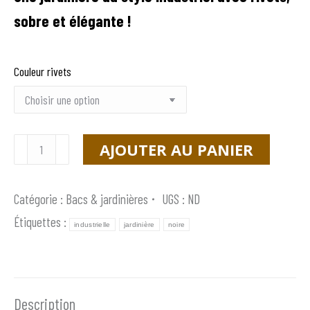
sobre et élégante !
Couleur rivets
quantité
AJOUTER AU PANIER
de
Jardinière
Catégorie :
Bacs & jardinières
UGS :
ND
CleverPlanter
Étiquettes :
industrielle
jardinière
noire
Black
BL
1000
Description