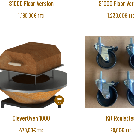
S1000 Floor Version
S1000 Floor Ver
1.160,00
€
1.230,00
€
TTC
TT
CleverOven 1000
Kit Roulette
470,00
€
99,00
€
TTC
TTC