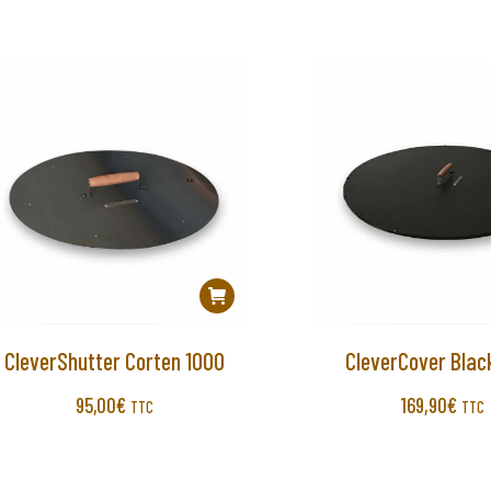
CleverShutter Corten 1000
CleverCover Blac
95,00
€
169,90
€
TTC
TTC