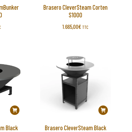
amBunker
Brasero CleverSteam Corten
0
S1000
1.665,00
€
C
TTC
am Black
Brasero CleverSteam Black