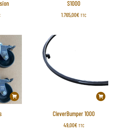
sion
S1000
1.765,00
€
C
TTC
s
CleverBumper 1000
49,00
€
TTC