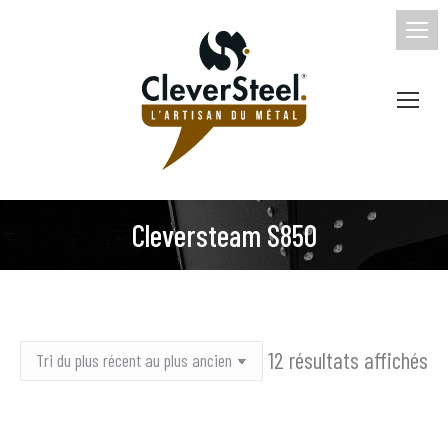
Cleversteam S850
Tr
12 résultats affichés
du
pl