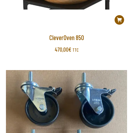
CleverOven 850
470,00
€
TTC