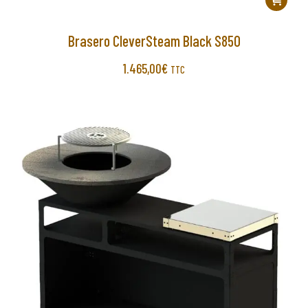
Brasero CleverSteam Black S850
1.465,00
€
TTC