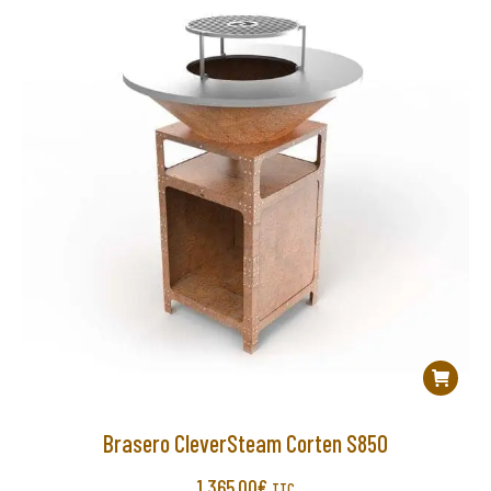
ré
au
pl
an
Brasero CleverSteam Corten S850
1.365,00
€
TTC