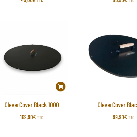
TTC
TTC
CleverCover Black 1000
CleverCover Bla
169,90
€
99,90
€
TTC
TTC