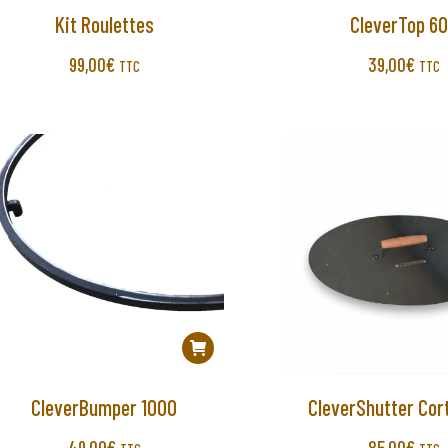
Kit Roulettes
CleverTop 6
99,00
€
39,00
€
TTC
TTC
CleverBumper 1000
CleverShutter Cor
49,00
€
85,00
€