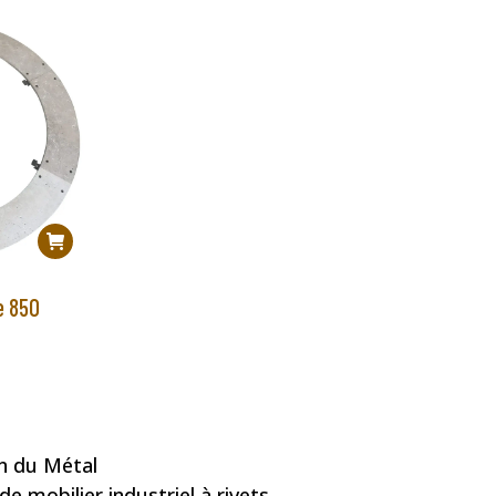
e 850
an du Métal
e mobilier industriel à rivets