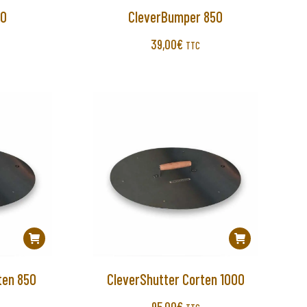
00
CleverBumper 850
39,00
€
TTC
ten 850
CleverShutter Corten 1000
95,00
€