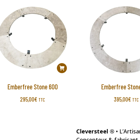
Emberfree Stone 600
Emberfree Ston
295,00
€
395,00
€
TTC
TTC
Cleversteel ®
• L’Artis
Concepteur & fabricant d