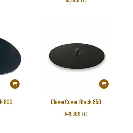
TTC
ck 600
CleverCover Black 850
149,90
€
TTC